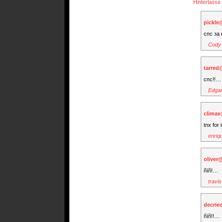
Hinterlass
pickle
спс за
Cody
tarred
спс!!…
Edga
clima
tnx for 
enriq
oliver@
ñïñ!…
travis
decrie
ñïñ!!…