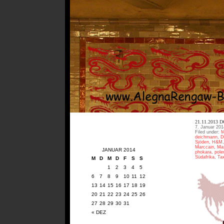
21.11.2013
7. Januar 201
Filed under:
M
deichmann
,
D
Sjöden
,
H&M
Marccain
,
Ma
JANUAR 2014
phokara
,
pole
Südafrika
,
Tax
M
D
M
D
F
S
S
1
2
3
4
5
6
7
8
9
10
11
12
13
14
15
16
17
18
19
20
21
22
23
24
25
26
27
28
29
30
31
« DEZ