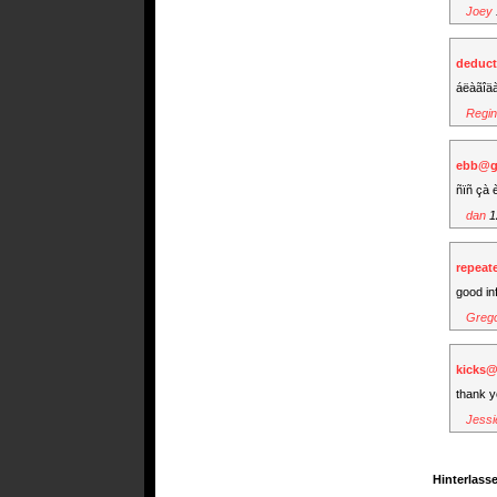
Joey
deduct
áëàãîä
Regin
ebb@ge
ñïñ çà 
dan
1
repeat
good in
Greg
kicks@
thank 
Jessi
Hinterlass