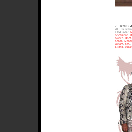
21.08.2013
20. Dezember
Filed under:
M
deichmann
,
D
Sjöden
,
H&M
Kendo
,
Manol
Oxfam
,
peru
,
Strand
,
Südaf