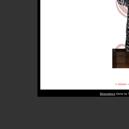
« newer
Benevolence
theme by T