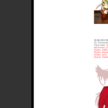
26.08.2013
20. Dezember
Filed under:
M
deichmann
,
D
Sjöden
,
H&M
Kendo
,
Manol
Oxfam
,
peru
,
Strand
,
Südaf