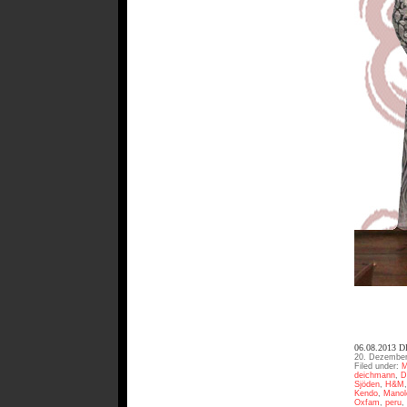
06.08.2013 
20. Dezember
Filed under:
M
deichmann
,
D
Sjöden
,
H&M
Kendo
,
Manol
Oxfam
,
peru
,