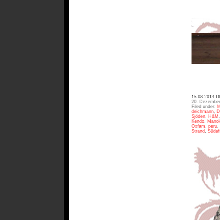
15.08.2013
20. Dezember
Filed under:
M
deichmann
,
D
Sjöden
,
H&M
Kendo
,
Manol
Oxfam
,
peru
,
Strand
,
Südaf