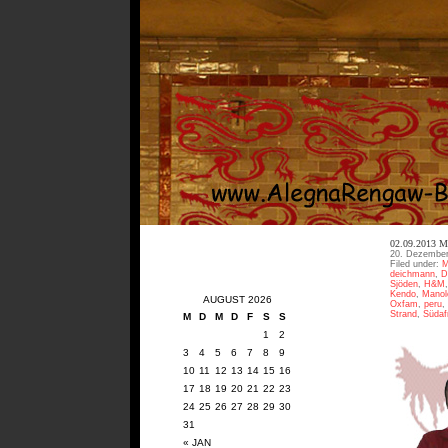
02.09.2013
20. Dezember
Filed under:
M
deichmann
,
D
Sjöden
,
H&M
Kendo
,
Manol
AUGUST 2026
Oxfam
,
peru
,
Strand
,
Südaf
M
D
M
D
F
S
S
1
2
3
4
5
6
7
8
9
10
11
12
13
14
15
16
17
18
19
20
21
22
23
24
25
26
27
28
29
30
31
« JAN