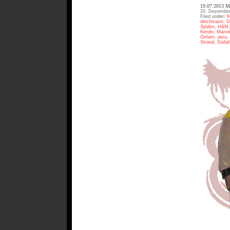
19.07.2013
20. Dezember
Filed under:
M
deichmann
,
D
Sjöden
,
H&M
Kendo
,
Manol
Oxfam
,
peru
,
Strand
,
Südaf