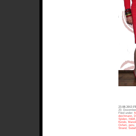
23.08.2013 
20. Dezember
Filed under:
M
deichmann
,
D
Sjöden
,
H&M
Kendo
,
Manol
Oxfam
,
peru
,
Strand
,
Südaf