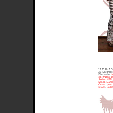
20.08.2013 
20. Dezember
Filed under:
M
deichmann
,
D
Sjöden
,
H&M
Kendo
,
Manol
Oxfam
,
peru
,
Strand
,
Südaf