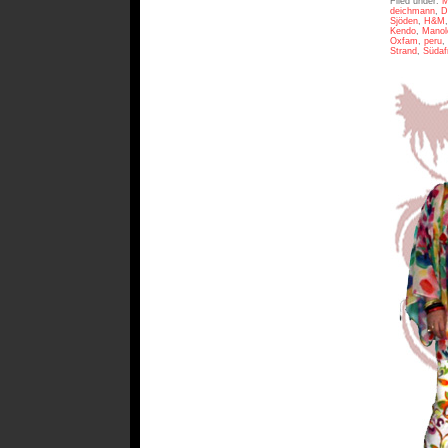
Filed under:
M
deichmann
,
D
Sjöden
,
H&M
Kendo
,
Manol
Oxfam
,
peru
,
Strand
,
Südaf