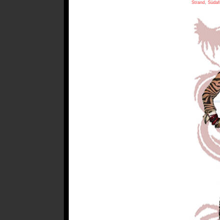
Strand
,
Südaf