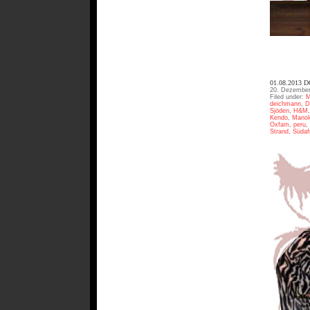
01.08.2013
20. Dezember
Filed under:
M
deichmann
,
D
Sjöden
,
H&M
Kendo
,
Manol
Oxfam
,
peru
,
Strand
,
Südaf